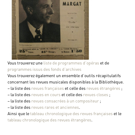
Vous trouverez une
liste de programmes d’opéras
et de
programmes issus des fonds d’archives
Vous trouverez également un ensemble d’outils récapitulatifs
concernant les revues musicales disponibles à la Bibliothèque.
– la liste des
revues françaises
et celle des
revues étrangères
;
– la liste des
revues en cours
et celle des
revues closes
;
– la liste des
revues consacrées à un compositeur
;
– la liste des
revues rares et anciennes
.
Ainsi que le
tableau chronologique des revues françaises
et le
tableau chronologique des revues étrangères
.