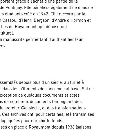
ortant grâce à l’achat d’une partie de la
de Pontigny. Elle bénéficia également de dons de
es étudiants créé en 1942. Elle recevra par la
an Cassou, d’Henri Bergson, d’André d’Hormon et
oches de Royaumont, qui déposeront
ulturel.
n manuscrite permettant d’authentifier leur
rs.
emblés depuis plus d’un siècle, au fur et à
e dans les bâtiments de l’ancienne abbaye. S’il ne
l’exception de quelques documents et actes
tions de nombreux documents témoignant des
 du premier XXe siècle, et des transformations
. Ces archives ont, pour certaines, été transmises
 dupliquées pour enrichir le fonds.
mises en place à Royaumont depuis 1936 (saisons