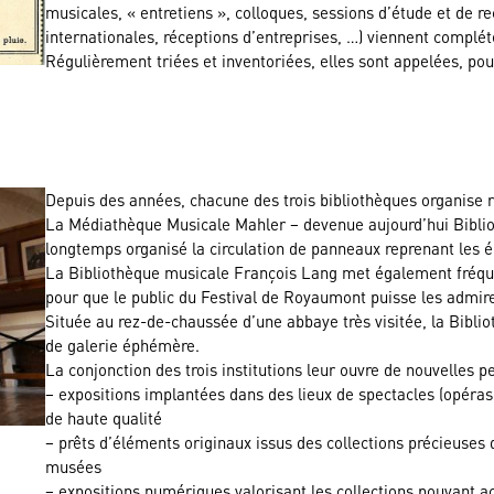
musicales, « entretiens », colloques, sessions d’étude et de r
internationales, réceptions d’entreprises, …) viennent complét
Régulièrement triées et inventoriées, elles sont appelées, pour
Depuis des années, chacune des trois bibliothèques organise 
La Médiathèque Musicale Mahler – devenue aujourd’hui Biblio
longtemps organisé la circulation de panneaux reprenant les é
La Bibliothèque musicale François Lang met également fréque
pour que le public du Festival de Royaumont puisse les admire
Située au rez-de-chaussée d’une abbaye très visitée, la Biblio
de galerie éphémère.
La conjonction des trois institutions leur ouvre de nouvelles 
– expositions implantées dans des lieux de spectacles (opéras,
de haute qualité
– prêts d’éléments originaux issus des collections précieuses d
musées
– expositions numériques valorisant les collections pouvant 