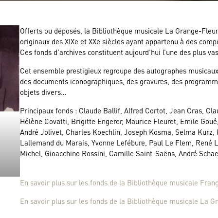
Offerts ou déposés, la Bibliothèque musicale La Grange-Fleur
originaux des XIXe et XXe siècles ayant appartenu à des compo
Ces fonds d’archives constituent aujourd’hui l’une des plus va
Cet ensemble prestigieux regroupe des autographes musicaux,
des documents iconographiques, des gravures, des programme
objets divers…
Principaux fonds : Claude Ballif, Alfred Cortot, Jean Cras, C
Hélène Covatti, Brigitte Engerer, Maurice Fleuret, Emile Goué,
André Jolivet, Charles Koechlin, Joseph Kosma, Selma Kurz,
Lallemand du Marais, Yvonne Lefébure, Paul Le Flem, René L
Michel, Gioacchino Rossini, Camille Saint-Saëns, André Schae
En savoir plus sur les fonds de la Bibliothèque musicale Fran
En savoir plus sur les fonds de la Bibliothèque musicale La G