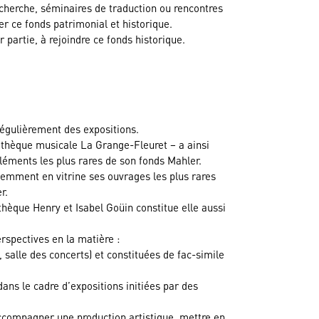
echerche, séminaires de traduction ou rencontres
er ce fonds patrimonial et historique.
 partie, à rejoindre ce fonds historique.
régulièrement des expositions.
thèque musicale La Grange-Fleuret – a ainsi
léments les plus rares de son fonds Mahler.
mment en vitrine ses ouvrages les plus rares
r.
thèque Henry et Isabel Goüin constitue elle aussi
perspectives en la matière :
 salle des concerts) et constituées de fac-simile
ans le cadre d’expositions initiées par des
accompagner une production artistique, mettre en