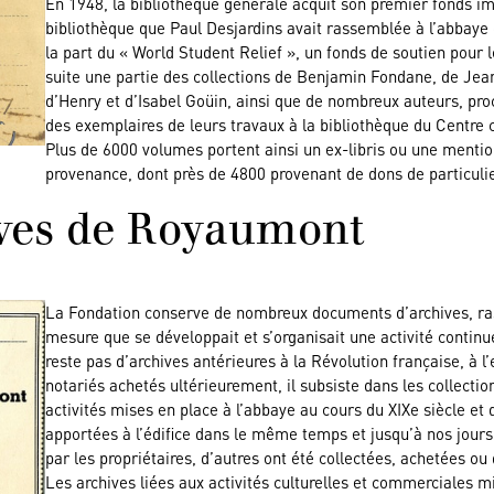
En 1948, la bibliothèque générale acquit son premier fonds imp
bibliothèque que Paul Desjardins avait rassemblée à l’abbaye 
la part du « World Student Relief », un fonds de soutien pour l
suite une partie des collections de Benjamin Fondane, de Je
d’Henry et d’Isabel Goüin, ainsi que de nombreux auteurs, pr
des exemplaires de leurs travaux à la bibliothèque du Centre c
Plus de 6000 volumes portent ainsi un ex-libris ou une mentio
provenance, dont près de 4800 provenant de dons de particulie
ives de Royaumont
La Fondation conserve de nombreux documents d’archives, rass
mesure que se développait et s’organisait une activité continu
reste pas d’archives antérieures à la Révolution française, à 
notariés achetés ultérieurement, il subsiste dans les collec
activités mises en place à l’abbaye au cours du XIXe siècle et
apportées à l’édifice dans le même temps et jusqu’à nos jours
par les propriétaires, d’autres ont été collectées, achetées ou
Les archives liées aux activités culturelles et commerciales 