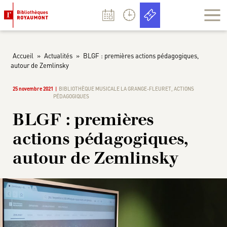
Panneau de gestion des cookies
Accueil
»
Actualités
»
BLGF : premières actions pédagogiques,
autour de Zemlinsky
25 novembre 2021
BIBLIOTHÈQUE MUSICALE LA GRANGE-FLEURET
,
ACTIONS
PÉDAGOGIQUES
BLGF : premières
actions pédagogiques,
autour de Zemlinsky