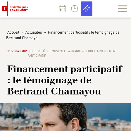
Panneau de gestion des cookies
Accueil
»
Actualités
»
Financement participatif : le témoignage de
Bertrand Chamayou
18 octobre 2021
BIBLIOTHÈQUE MUSICALE LA GRANGE-FLEURET
,
FINANCEMENT
PARTICIPATIF
Financement participatif
: le témoignage de
Bertrand Chamayou