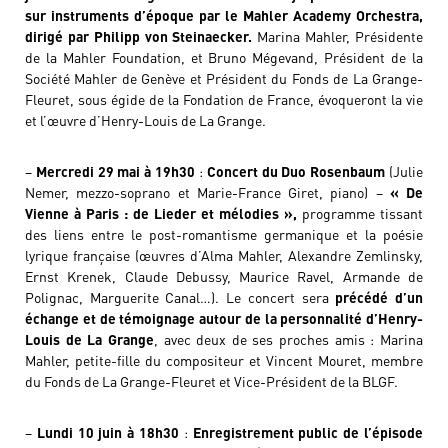
sur instruments d’époque par le Mahler Academy Orchestra,
dirigé par Philipp von Steinaecker.
Marina Mahler, Présidente
de la Mahler Foundation, et Bruno Mégevand, Président de la
Société Mahler de Genève et Président du Fonds de La Grange-
Fleuret, sous égide de la Fondation de France, évoqueront la vie
et l’œuvre d’Henry-Louis de La Grange.
–
Mercredi 29 mai à 19h30
:
Concert du Duo Rosenbaum
(Julie
Nemer, mezzo-soprano et Marie-France Giret, piano) –
« De
Vienne à Paris : de Lieder et mélodies »,
programme tissant
des liens entre le post-romantisme germanique et la poésie
lyrique française (œuvres d’Alma Mahler, Alexandre Zemlinsky,
Ernst Krenek, Claude Debussy, Maurice Ravel, Armande de
Polignac, Marguerite Canal…). Le concert sera
précédé d’un
échange et de témoignage autour de la personnalité d’Henry-
Louis de La Grange
, avec deux de ses proches amis : Marina
Mahler, petite-fille du compositeur et Vincent Mouret, membre
du Fonds de La Grange-Fleuret et Vice-Président de la BLGF.
–
Lundi 10 juin à 18h30
:
Enregistrement public de l’épisode