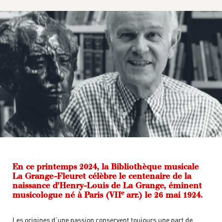
En ce printemps 2024, la Bibliothèque musicale
La Grange-Fleuret célèbre le centenaire de la
naissance d’Henry-Louis de La Grange, éminent
e
musicologue né à Paris (VII
arr.) le 26 mai 1924.
Les origines d’une passion conservent toujours une part de