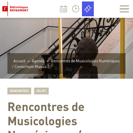
Panneau de gestion des cookies
Accueil
»
Agenda
»
Rencontres de Musicologies Numériques
/ Consortium Musica 2
RENCONTRES
[BLGF]
Rencontres de
Musicologies