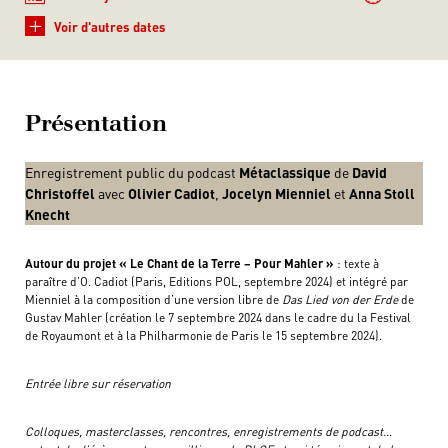
+
Voir d'autres dates
Présentation
Enregistrement public du podcast
Métaclassique
de
David
Christoffel
avec
Olivier Cadiot
,
Jocelyn Mienniel
et
Anna Stoll
Knecht
Autour du projet « Le Chant de la Terre – Pour Mahler »
: texte à
paraître d’O. Cadiot (Paris, Editions POL, septembre 2024) et intégré par
Mienniel à la composition d’une version libre de
Das Lied von der Erde
de
Gustav Mahler (création le 7 septembre 2024 dans le cadre du la Festival
de Royaumont et à la Philharmonie de Paris le 15 septembre 2024).
Entrée libre sur réservation
Colloques, masterclasses, rencontres, enregistrements de podcast…