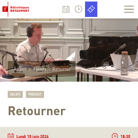
Panneau de gestion des cookies
Accueil
»
Agenda
»
Retourner
[BLGF]
PODCAST
Retourner
Lundi 10 juin 2024
18:30