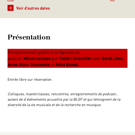
+
Voir d'autres dates
Présentation
Enregistrement public d’un épisode du
podcast
Métaclassique
par
David Christoffel
avec
Sarah Léon
,
Anne-Elise Thouvenin
et
Félix Bénati
.
Entrée libre sur réservation
Colloques, masterclasses, rencontres, enregistrements de podcast…
autant de d’évènements accueillis par la BLGF et qui témoignent de la
diversité de la vie musicale et de la recherche en musique.