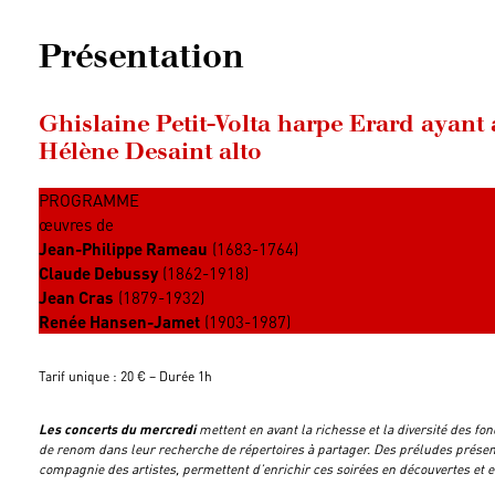
Présentation
Ghislaine Petit-Volta harpe Erard ayant
Hélène Desaint alto
PROGRAMME
œuvres de
Jean-Philippe Rameau
(1683-1764)
Claude Debussy
(1862-1918)
Jean Cras
(1879-1932)
Renée Hansen-Jamet
(1903-1987)
Tarif unique : 20 € – Durée 1h
Les concerts du mercredi
mettent en avant la richesse et la diversité des f
de renom dans leur recherche de répertoires à partager. Des préludes présen
compagnie des artistes, permettent d’enrichir ces soirées en découvertes et 