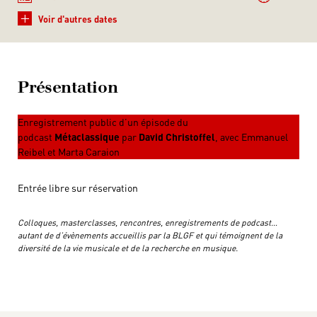
+
Voir d'autres dates
Présentation
Enregistrement public d’un épisode du
podcast
Métaclassique
par
David Christoffel
, avec Emmanuel
Reibel et Marta Caraion
Entrée libre sur réservation
Colloques, masterclasses, rencontres, enregistrements de podcast…
autant de d’évènements accueillis par la BLGF et qui témoignent de la
diversité de la vie musicale et de la recherche en musique.