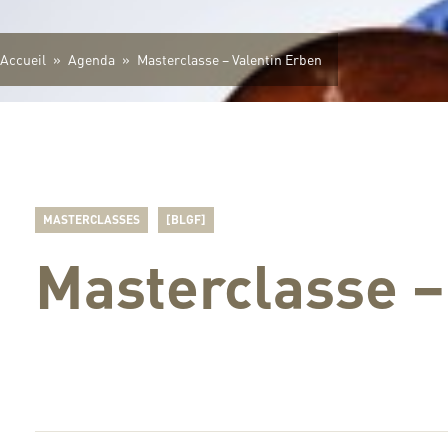
Accueil
»
Agenda
»
Masterclasse – Valentin Erben
MASTERCLASSES
[BLGF]
Masterclasse –