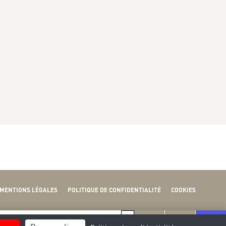
MENTIONS LÉGALES
POLITIQUE DE CONFIDENTIALITÉ
COOKIES
S
D
L
M
M
SEPT.