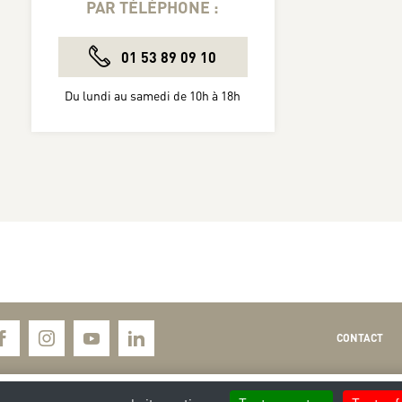
PAR TÉLÉPHONE :
01 53 89 09 10
Du lundi au samedi de 10h à 18h
CONTACT
L
M
M
J
V
S
D
L
M
M
J
V