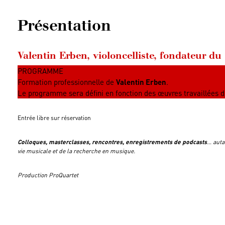
Présentation
Valentin Erben, violoncelliste, fondateur d
PROGRAMME
Formation professionnelle de
Valentin Erben
.
Le programme sera défini en fonction des œuvres travaillées d
Entrée libre sur réservation
Colloques, masterclasses, rencontres, enregistrements de podcasts
… auta
vie musicale et de la recherche en musique.
Production ProQuartet