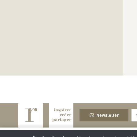
Newsletter
S
D
L
M
M
J
V
S
D
AOÛT