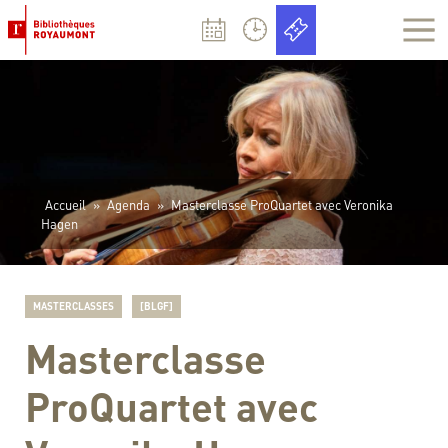
Panneau de gestion des cookies
Accueil
»
Agenda
»
Masterclasse ProQuartet avec Veronika
Hagen
MASTERCLASSES
[BLGF]
Masterclasse
ProQuartet avec