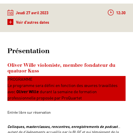
Jeudi 27 avril 2023
12:30
+
Voir d'autres dates
Présentation
Oliver Wille violoniste, membre fondateur du
quatuor Kuss
PROGRAMME
Le programme sera défini en fonction des œuvres travaillées
avec
Oliver Wille
durant la semaine de formation
professionnelle proposée par ProQuartet
Entrée libre sur réservation
Colloques, masterclasses, rencontres, enregistrements de podcast
…
autant de d’évènements accueillis par la BLGF et qui témoignent de la