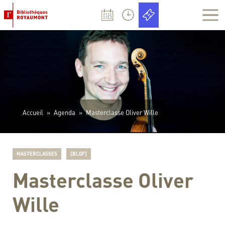
Panneau de gestion des cookies
Accueil
»
Agenda
»
Masterclasse Oliver Wille
MASTERCLASSES
[BLGF]
Masterclasse Oliver
Wille