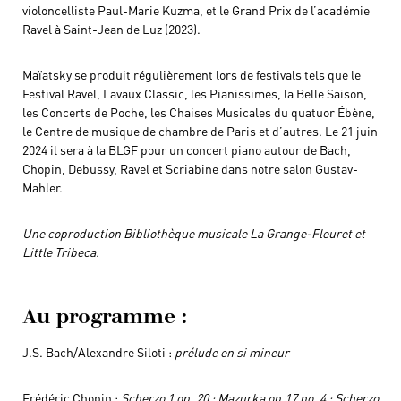
violoncelliste Paul-Marie Kuzma, et le Grand Prix de l’académie
Ravel à Saint-Jean de Luz (2023).
Maïatsky se produit régulièrement lors de festivals tels que le
Festival Ravel, Lavaux Classic, les Pianissimes, la Belle Saison,
les Concerts de Poche, les Chaises Musicales du quatuor Ébène,
le Centre de musique de chambre de Paris et d’autres. Le 21 juin
2024 il sera à la BLGF pour un concert piano autour de Bach,
Chopin, Debussy, Ravel et Scriabine dans notre salon Gustav-
Mahler.
Une coproduction
Bibliothèque musicale La Grange-Fleuret
et
Little Tribeca.
Au programme :
J.S. Bach/Alexandre Siloti :
prélude en si mineur
Frédéric Chopin :
Scherzo 1 op. 20 ; Mazurka op.17 no. 4 ; Scherzo