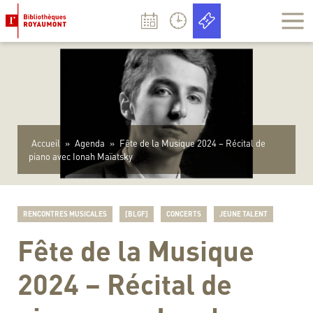
Panneau de gestion des cookies
Accueil
»
Agenda
»
Fête de la Musique 2024 – Récital de
piano avec Ionah Maïatsky
RENCONTRES MUSICALES
[BLGF]
CONCERTS
JEUNE TALENT
Fête de la Musique
2024 – Récital de