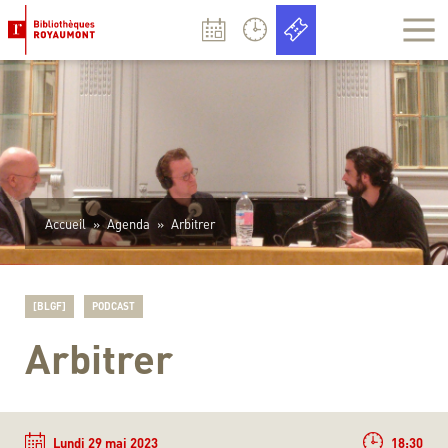
Panneau de gestion des cookies
Accueil
»
Agenda
»
Arbitrer
[BLGF]
PODCAST
Arbitrer
Lundi 29 mai 2023
18:30