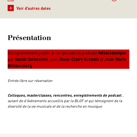
+
Voir d'autres dates
Présentation
Enregistrement public d’un épisode du podcast
Métaclassique
par
David Christoffel
, avec
Anne-Claire Scebalt
et
Jean-Marie
Klinkenberg
Entrée libre sur réservation
Colloques, masterclasses, rencontres, enregistrements de podcast
…
autant de d’évènements accueillis par la BLGF et qui témoignent de la
diversité de la vie musicale et de la recherche en musique