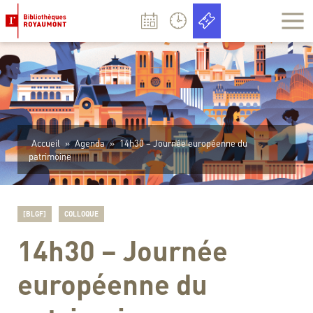
Panneau de gestion des cookies
Accueil
»
Agenda
»
14h30 – Journée européenne du
patrimoine
[BLGF]
COLLOQUE
14h30 – Journée
européenne du