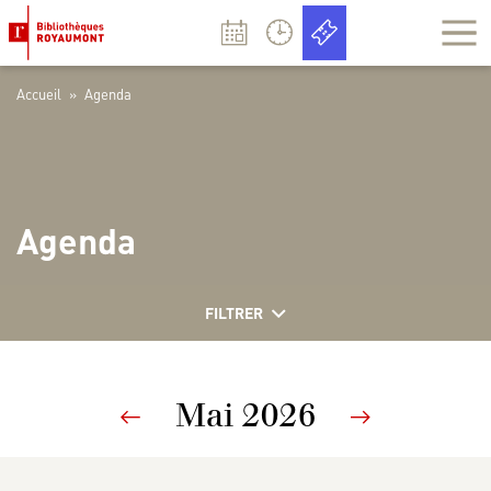
Panneau de gestion des cookies
Accueil
»
Agenda
Agenda
FILTRER
Mai 2026
Previous
Next