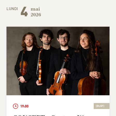
4
LUNDI
mai
2026
19:00
[BLGF]