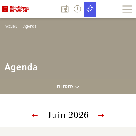
Panneau de gestion des cookies
Accueil
»
Agenda
Agenda
FILTRER
Juin 2026
Previous
Next