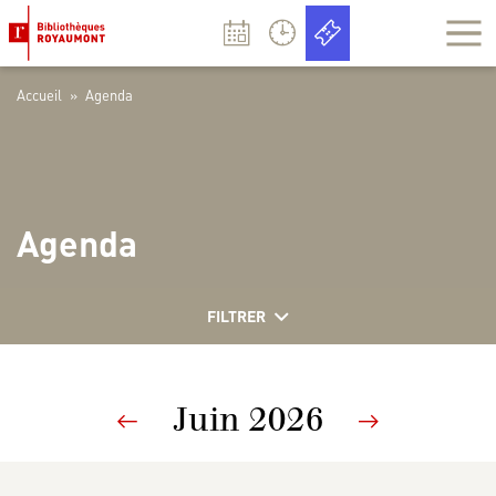
Panneau de gestion des cookies
Accueil
»
Agenda
Agenda
FILTRER
Juin 2026
Previous
Next