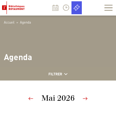
Panneau de gestion des cookies
Accueil
»
Agenda
Agenda
FILTRER
Mai 2026
Previous
Next