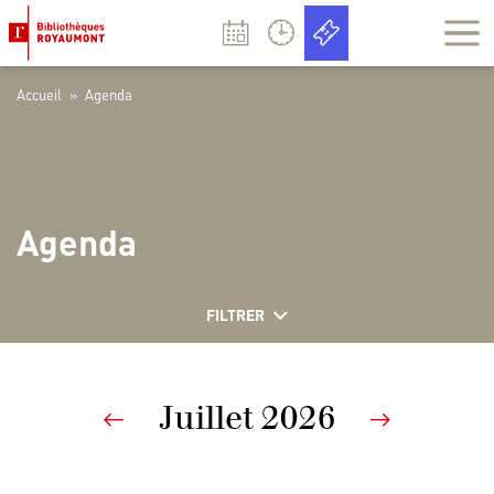
Panneau de gestion des cookies
Accueil
»
Agenda
Agenda
FILTRER
Juillet 2026
Previous
Nex