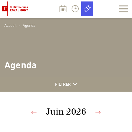
Panneau de gestion des cookies
Accueil
»
Agenda
Agenda
FILTRER
Juin 2026
Previous
Next